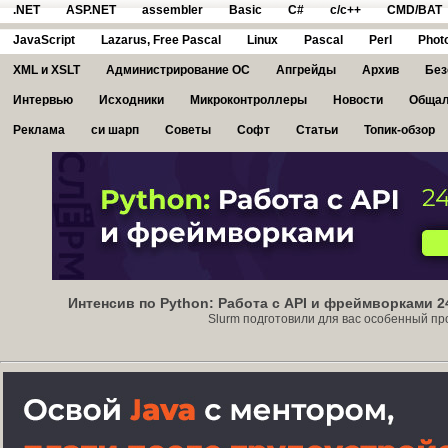
.NET
ASP.NET
assembler
Basic
C#
c/c++
CMD/BAT
JavaScript
Lazarus, Free Pascal
Linux
Pascal
Perl
Phot
XML и XSLT
Администрирование ОС
Апгрейды
Архив
Без
Интервью
Исходники
Микроконтроллеры
Новости
Общал
Реклама
си шарп
Советы
Софт
Статьи
Топик-обзор
Интенсив по Python: Работа с API и фреймворками 2
Slurm подготовили для вас особенный прод