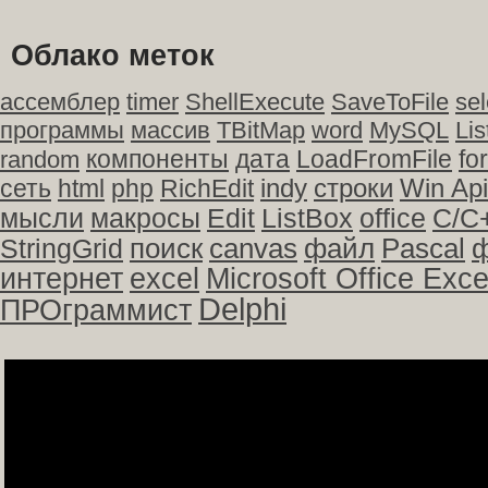
Облако меток
ассемблер
timer
ShellExecute
SaveToFile
sel
программы
массив
TBitMap
word
MySQL
Li
компоненты
дата
LoadFromFile
fo
random
строки
Win Api
сеть
html
php
RichEdit
indy
office
C/C
мысли
макросы
Edit
ListBox
StringGrid
поиск
canvas
файл
Pascal
интернет
excel
Microsoft Office Exce
Delphi
ПРОграммист