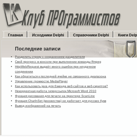
Главная
Исходники Delphi
Справочники Delphi
Книги Delp
Последние записи
Разделить строку с сохранением разделителя
Свой прогресс в консоли при выполнении команды ffmpeg
HttpWebRequest выдаёт много ошибок при неудачном
соединении
Как обратиться к последней ячейке не связанного диапазона
Управление громкостю MediaPlayer
Как использовать java для бэкенда веб-сайтов и веб-скриптов?
Некорректная работа гиперссылок Microsoft Word 2010
Функция рисования для печати на принтере ScanLine
Функция CharInSet (множества) не работает для русских букв
Вывод изображений на печать