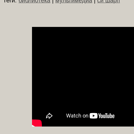
Теги:
библиотека
|
мультимедиа
|
си шарп