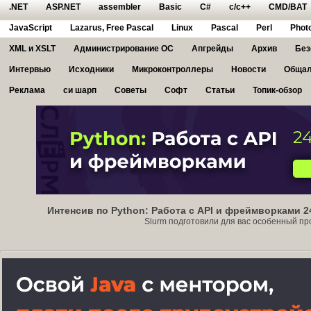
.NET
ASP.NET
assembler
Basic
C#
c/c++
CMD/BAT
JavaScript
Lazarus, Free Pascal
Linux
Pascal
Perl
Phot
XML и XSLT
Администрирование ОС
Апгрейды
Архив
Без
Интервью
Исходники
Микроконтроллеры
Новости
Общал
Реклама
си шарп
Советы
Софт
Статьи
Топик-обзор
Интенсив по Python: Работа с API и фреймворками 2
Slurm подготовили для вас особенный прод