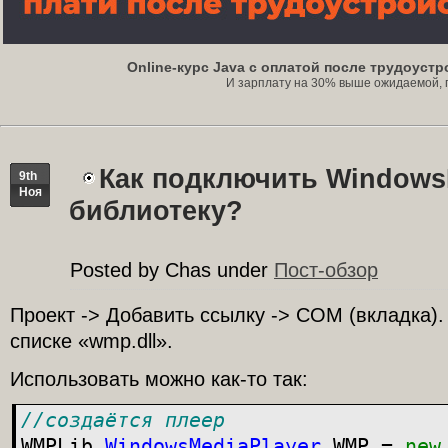
Online-курс Java с оплатой после трудоуст
И зарплату на 30% выше ожидаемой, под
Как подключить Windows
9th
Ноя
библиотеку?
Posted by Chas under
Пост-обзор
Проект -> Добавить ссылку -> COM (вкладка)
списке «wmp.dll».
Использовать можно как-то так:
//создаётся плеер
WMPLib.
WindowsMediaPlayer
WMP =
new