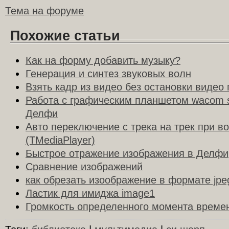
Тема на форуме
Похожие статьи
Как на форму добавить музыку?
Генерация и синтез звуковых волн
Взять кадр из видео без остановки видео
Работа с графическим планшетом wacom 
Делфи
Авто переключение с трека на трек при в
(TMediaPlayer)
Быстрое отражение изображения в Делфи
Сравнение изображений
как обрезать изоображение в формате jpe
Ластик для имиджа image1
Громкость определенного момента време