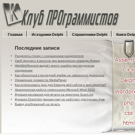
Главная
Исходники Delphi
Справочники Delphi
Книги Delp
Последние записи
Разделить строку с сохранением разделителя
Свой прогресс в консоли при выполнении команды ffmpeg
HttpWebRequest выдаёт много ошибок при неудачном
соединении
Как обратиться к последней ячейке не связанного диапазона
Управление громкостю MediaPlayer
Как использовать java для бэкенда веб-сайтов и веб-скриптов?
Некорректная работа гиперссылок Microsoft Word 2010
Функция рисования для печати на принтере ScanLine
Функция CharInSet (множества) не работает для русских букв
Вывод изображений на печать