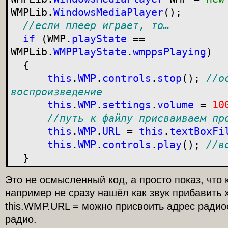
WMPLib.
WindowsMediaPlayer
(
)
;
//если плеер играет, то…
if
(
WMP.
playState
==
WMPLib.
WMPPlayState
.
wmppsPlaying
)
{
this
.
WMP
.
controls
.
stop
(
)
;
//о
воспроизведение
this
.
WMP
.
settings
.
volume
=
10
//путь к файлу присваиваем пр
this
.
WMP
.
URL
=
this
.
textBoxFi
this
.
WMP
.
controls
.
play
(
)
;
//в
}
Это не осмысленный код, а просто показ, что 
например не сразу нашёл как звук прибавить 
this.WMP.URL = можно присвоить адрес радио
радио.