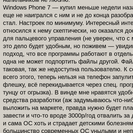
Windows Phone 7 — купил меньше недели наз
еще не наигрался с ним и не до конца разобр
стал. Настроек по минимуму. Интересный ин
относился к нему скептически, но оказался д
для пальцевого управления (не уверен, что с
это дело будет удобным, но поживем — увидим
подход, что все программы работают в отдель
одна не может подпортить файлы другой. Фай
таковая, так же недоступна пользователю. К 
всего этого, теперь нельзя на телефон запули
флешку, всё перекидывается через спец. прог
тунцу от огрызка). В винде мне нравятся удо
средства разработки (аж задумываюсь что-ниб
выложить на маркете, правда нужно будет пла
завести и что-то вроде 3000р/год отвалить за 
и сама ОС хоть и страдает детскими болезням
большинство современных ОС унылыми и неп