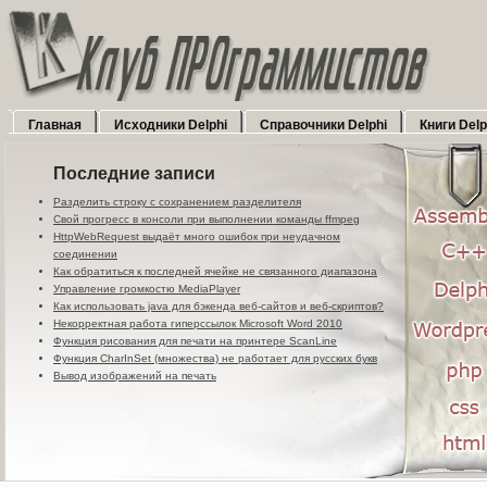
Главная
Исходники Delphi
Справочники Delphi
Книги Delp
Последние записи
Разделить строку с сохранением разделителя
Свой прогресс в консоли при выполнении команды ffmpeg
HttpWebRequest выдаёт много ошибок при неудачном
соединении
Как обратиться к последней ячейке не связанного диапазона
Управление громкостю MediaPlayer
Как использовать java для бэкенда веб-сайтов и веб-скриптов?
Некорректная работа гиперссылок Microsoft Word 2010
Функция рисования для печати на принтере ScanLine
Функция CharInSet (множества) не работает для русских букв
Вывод изображений на печать