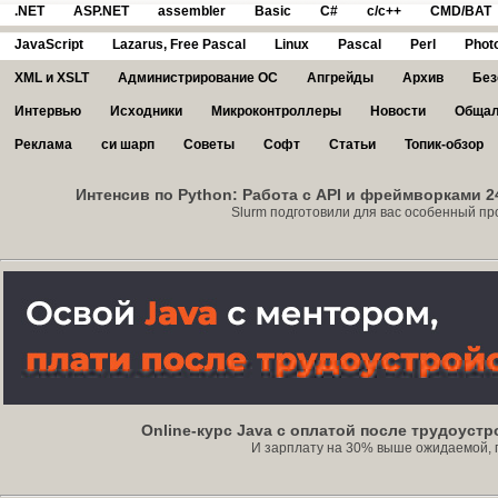
.NET
ASP.NET
assembler
Basic
C#
c/c++
CMD/BAT
JavaScript
Lazarus, Free Pascal
Linux
Pascal
Perl
Phot
XML и XSLT
Администрирование ОС
Апгрейды
Архив
Без
Интервью
Исходники
Микроконтроллеры
Новости
Общал
Реклама
си шарп
Советы
Софт
Статьи
Топик-обзор
Интенсив по Python: Работа с API и фреймворками 2
Slurm подготовили для вас особенный прод
Online-курс Java с оплатой после трудоуст
И зарплату на 30% выше ожидаемой, под