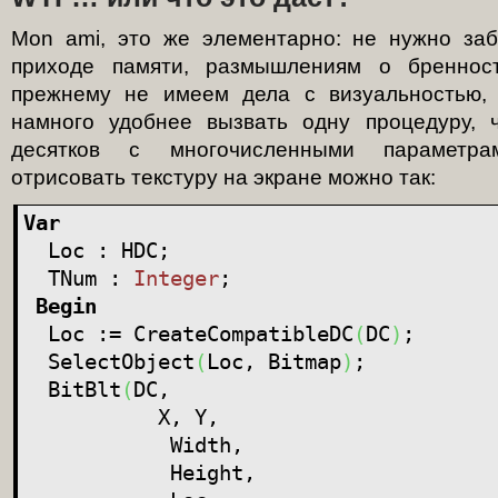
Mon ami, это же элементарно: не нужно заб
приходе памяти, размышлениям о бреннос
прежнему не имеем дела с визуальностью, н
намного удобнее вызвать одну процедуру, 
десятков с многочисленными параметра
отрисовать текстуру на экране можно так:
Var
Loc : HDC;
TNum :
Integer
;
Begin
Loc := CreateCompatibleDC
(
DC
)
;
SelectObject
(
Loc, Bitmap
)
;
BitBlt
(
DC,
X, Y,
Width,
Height,