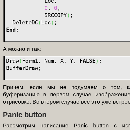
Loc,
0
,
0
,
SRCCOPY
)
;
DeleteDC
(
Loc
)
;
End
;
А можно и так:
Draw
(
Form1, Num, X, Y,
FALSE
)
;
BufferDraw;
Причем, если мы не подумаем о том, ка
буферизацию в первом случае изображение
отрисовке. Во втором случае все это уже встрое
Panic button
Рассмотрим написание Panic button с ис