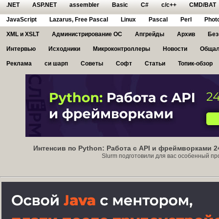
.NET
ASP.NET
assembler
Basic
C#
c/c++
CMD/BAT
JavaScript
Lazarus, Free Pascal
Linux
Pascal
Perl
Phot
XML и XSLT
Администрирование ОС
Апгрейды
Архив
Без
Интервью
Исходники
Микроконтроллеры
Новости
Общал
Реклама
си шарп
Советы
Софт
Статьи
Топик-обзор
Интенсив по Python: Работа с API и фреймворками 2
Slurm подготовили для вас особенный прод