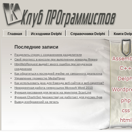
Главная
Исходники Delphi
Справочники Delphi
Книги Delp
Последние записи
Разделить строку с сохранением разделителя
Свой прогресс в консоли при выполнении команды ffmpeg
HttpWebRequest выдаёт много ошибок при неудачном
соединении
Как обратиться к последней ячейке не связанного диапазона
Управление громкостю MediaPlayer
Как использовать java для бэкенда веб-сайтов и веб-скриптов?
Некорректная работа гиперссылок Microsoft Word 2010
Функция рисования для печати на принтере ScanLine
Функция CharInSet (множества) не работает для русских букв
Вывод изображений на печать