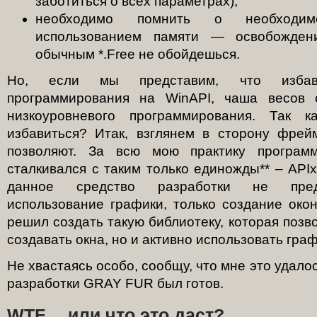
заботиться о всех параметрах);
необходимо помнить о необходи
использованием памяти — освобождени
обычным *.Free не обойдешься.
Но, если мы представим, что изба
программирования на WinAPI, чаша весов 
низкоуровневого программирования. Так
избавиться? Итак, взглянем в сторону фрей
позволяют. За всю мою практику программ
сталкивался с таким только единожды** – APIx 
данное средство разработки не предп
использование графики, только создание окон
решил создать такую библиотеку, которая позв
создавать окна, но и активно использовать граф
Не хвастаясь особо, сообщу, что мне это удало
разработки GRAY FUR был готов.
WTF… или что это даст?